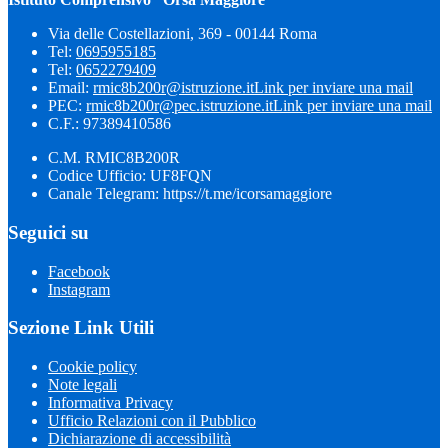
Via delle Costellazioni, 369 - 00144 Roma
Tel:
0695955185
Tel:
0652279409
Email:
rmic8b200r@istruzione.it
Link per inviare una mail
PEC:
rmic8b200r@pec.istruzione.it
Link per inviare una mail
C.F.: 97389410586
C.M. RMIC8B200R
Codice Ufficio: UF8FQN
Canale Telegram: https://t.me/icorsamaggiore
Seguici su
Facebook
Instagram
Sezione Link Utili
Cookie policy
Note legali
Informativa Privacy
Ufficio Relazioni con il Pubblico
Dichiarazione di accessibilità