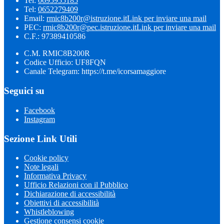
Tel:
0695955185
Tel:
0652279409
Email:
rmic8b200r@istruzione.it
Link per inviare una mail
PEC:
rmic8b200r@pec.istruzione.it
Link per inviare una mail
C.F.: 97389410586
C.M. RMIC8B200R
Codice Ufficio: UF8FQN
Canale Telegram: https://t.me/icorsamaggiore
Seguici su
Facebook
Instagram
Sezione Link Utili
Cookie policy
Note legali
Informativa Privacy
Ufficio Relazioni con il Pubblico
Dichiarazione di accessibilità
Obiettivi di accessibilità
Whistleblowing
Gestione consensi cookie