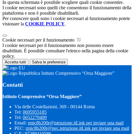
In questa schermata è possibile scegliere quali cookie consentire.
I cookie necessari sono quelli che consentono il funzionamento della
piattaforma e non è possibile disabilitarli.
Per conoscere quali sono i cookie necessari al funzionamento potete
visionare la
COOKIE POLICY
.
Cookie necessari per il funzionamento
I cookie necessari per il funzionamento non possono essere
disabilitati. È possibile consultare l'elenco nella pagina della cookie
policy.
Accetta tutti
Salva le preferenze
Istituto Comprensivo “Orsa Maggiore”
Contatti
Istituto Comprensivo “Orsa Maggiore”
Via delle Costellazioni, 369 - 00144 Roma
Tel:
0695955185
Tel:
0652279409
Email:
rmic8b200r@istruzione.it
Link per inviare una mail
PEC:
rmic8b200r@pec.istruzione.it
Link per inviare una mail
C.F.: 97389410586