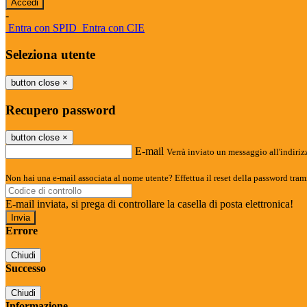
-
Entra con SPID
Entra con CIE
Seleziona utente
button close
×
Recupero password
button close
×
E-mail
Verrà inviato un messaggio all'indirizz
Non hai una e-mail associata al nome utente? Effettua il reset della password tram
E-mail inviata, si prega di controllare la casella di posta elettronica!
Errore
Chiudi
Successo
Chiudi
Informazione