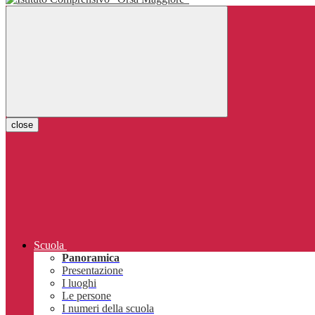
close
Scuola
Panoramica
Presentazione
I luoghi
Le persone
I numeri della scuola