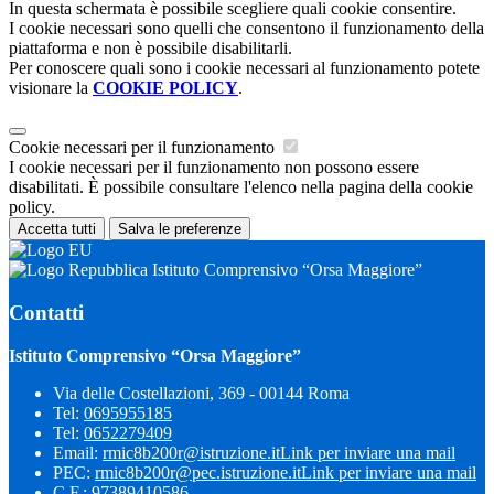
In questa schermata è possibile scegliere quali cookie consentire.
I cookie necessari sono quelli che consentono il funzionamento della
piattaforma e non è possibile disabilitarli.
Per conoscere quali sono i cookie necessari al funzionamento potete
visionare la
COOKIE POLICY
.
Cookie necessari per il funzionamento
I cookie necessari per il funzionamento non possono essere
disabilitati. È possibile consultare l'elenco nella pagina della cookie
policy.
Accetta tutti
Salva le preferenze
Istituto Comprensivo “Orsa Maggiore”
Contatti
Istituto Comprensivo “Orsa Maggiore”
Via delle Costellazioni, 369 - 00144 Roma
Tel:
0695955185
Tel:
0652279409
Email:
rmic8b200r@istruzione.it
Link per inviare una mail
PEC:
rmic8b200r@pec.istruzione.it
Link per inviare una mail
C.F.: 97389410586