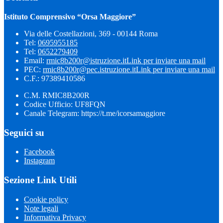
Istituto Comprensivo “Orsa Maggiore”
Via delle Costellazioni, 369 - 00144 Roma
Tel:
0695955185
Tel:
0652279409
Email:
rmic8b200r@istruzione.it
Link per inviare una mail
PEC:
rmic8b200r@pec.istruzione.it
Link per inviare una mail
C.F.: 97389410586
C.M. RMIC8B200R
Codice Ufficio: UF8FQN
Canale Telegram: https://t.me/icorsamaggiore
Seguici su
Facebook
Instagram
Sezione Link Utili
Cookie policy
Note legali
Informativa Privacy