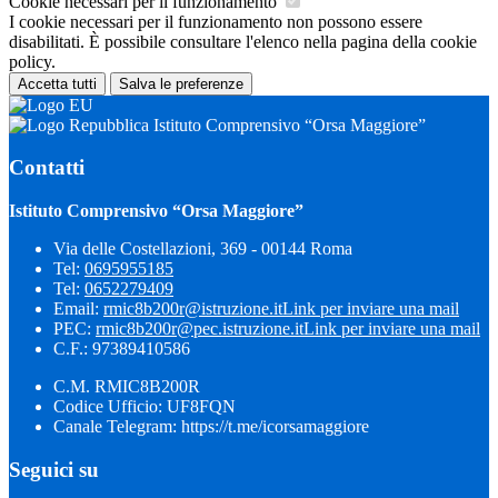
Cookie necessari per il funzionamento
I cookie necessari per il funzionamento non possono essere
disabilitati. È possibile consultare l'elenco nella pagina della cookie
policy.
Accetta tutti
Salva le preferenze
Istituto Comprensivo “Orsa Maggiore”
Contatti
Istituto Comprensivo “Orsa Maggiore”
Via delle Costellazioni, 369 - 00144 Roma
Tel:
0695955185
Tel:
0652279409
Email:
rmic8b200r@istruzione.it
Link per inviare una mail
PEC:
rmic8b200r@pec.istruzione.it
Link per inviare una mail
C.F.: 97389410586
C.M. RMIC8B200R
Codice Ufficio: UF8FQN
Canale Telegram: https://t.me/icorsamaggiore
Seguici su