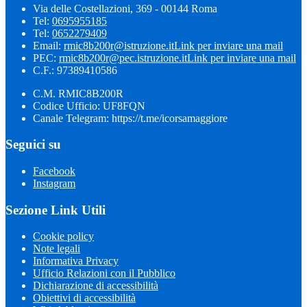
Via delle Costellazioni, 369 - 00144 Roma
Tel:
0695955185
Tel:
0652279409
Email:
rmic8b200r@istruzione.it
Link per inviare una mail
PEC:
rmic8b200r@pec.istruzione.it
Link per inviare una mail
C.F.: 97389410586
C.M. RMIC8B200R
Codice Ufficio: UF8FQN
Canale Telegram: https://t.me/icorsamaggiore
Seguici su
Facebook
Instagram
Sezione Link Utili
Cookie policy
Note legali
Informativa Privacy
Ufficio Relazioni con il Pubblico
Dichiarazione di accessibilità
Obiettivi di accessibilità