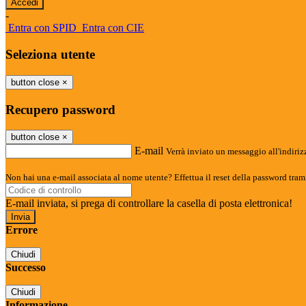
-
Entra con SPID
Entra con CIE
Seleziona utente
button close
×
Recupero password
button close
×
E-mail
Verrà inviato un messaggio all'indirizz
Non hai una e-mail associata al nome utente? Effettua il reset della password tram
E-mail inviata, si prega di controllare la casella di posta elettronica!
Errore
Chiudi
Successo
Chiudi
Informazione