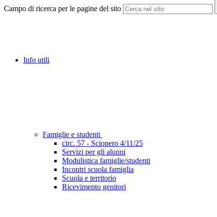
Campo di ricerca per le pagine del sito
Info utili
Famiglie e studenti
circ. 57 - Sciopero 4/11/25
Servizi per gli alunni
Modulistica famiglie/studenti
Incontri scuola famiglia
Scuola e territorio
Ricevimento genitori