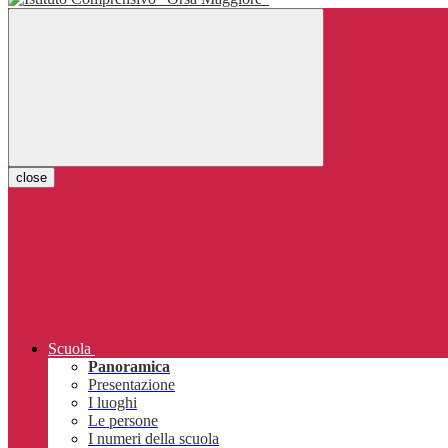
close
Scuola
Panoramica
Presentazione
I luoghi
Le persone
I numeri della scuola