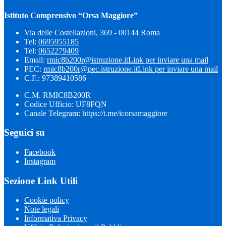
Istituto Comprensivo “Orsa Maggiore”
Via delle Costellazioni, 369 - 00144 Roma
Tel:
0695955185
Tel:
0652279409
Email:
rmic8b200r@istruzione.it
Link per inviare una mail
PEC:
rmic8b200r@pec.istruzione.it
Link per inviare una mail
C.F.: 97389410586
C.M. RMIC8B200R
Codice Ufficio: UF8FQN
Canale Telegram: https://t.me/icorsamaggiore
Seguici su
Facebook
Instagram
Sezione Link Utili
Cookie policy
Note legali
Informativa Privacy