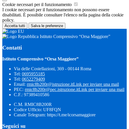
Cookie necessari per il funzionamento
I cookie necessari per il funzionamento non possono essere
disabilitati. È possibile consultare l'elenco nella pagina della cookie
policy.
Accetta tutti
Salva le preferenze
Istituto Comprensivo “Orsa Maggiore”
Contatti
Istituto Comprensivo “Orsa Maggiore”
Via delle Costellazioni, 369 - 00144 Roma
Tel:
0695955185
Tel:
0652279409
Email:
rmic8b200r@istruzione.it
Link per inviare una mail
PEC:
rmic8b200r@pec.istruzione.it
Link per inviare una mail
C.F.: 97389410586
C.M. RMIC8B200R
Codice Ufficio: UF8FQN
Canale Telegram: https://t.me/icorsamaggiore
Seguici su