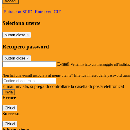
-
Entra con SPID
Entra con CIE
Seleziona utente
button close
×
Recupero password
button close
×
E-mail
Verrà inviato un messaggio all'indirizz
Non hai una e-mail associata al nome utente? Effettua il reset della password tram
E-mail inviata, si prega di controllare la casella di posta elettronica!
Errore
Chiudi
Successo
Chiudi
Informazione