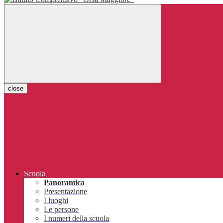
close
Scuola
Panoramica
Presentazione
I luoghi
Le persone
I numeri della scuola