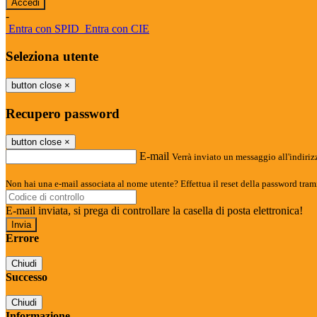
-
Entra con SPID
Entra con CIE
Seleziona utente
button close
×
Recupero password
button close
×
E-mail
Verrà inviato un messaggio all'indirizz
Non hai una e-mail associata al nome utente? Effettua il reset della password tram
E-mail inviata, si prega di controllare la casella di posta elettronica!
Errore
Chiudi
Successo
Chiudi
Informazione