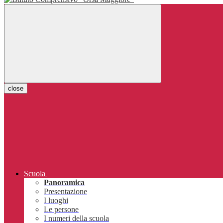
close
Scuola
Panoramica
Presentazione
I luoghi
Le persone
I numeri della scuola