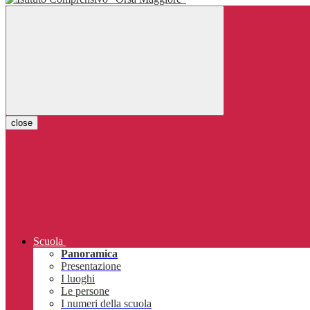
close
Scuola
Panoramica
Presentazione
I luoghi
Le persone
I numeri della scuola