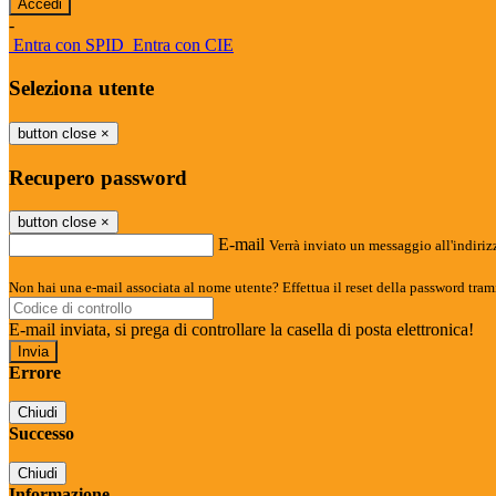
-
Entra con SPID
Entra con CIE
Seleziona utente
button close
×
Recupero password
button close
×
E-mail
Verrà inviato un messaggio all'indirizz
Non hai una e-mail associata al nome utente? Effettua il reset della password tram
E-mail inviata, si prega di controllare la casella di posta elettronica!
Errore
Chiudi
Successo
Chiudi
Informazione