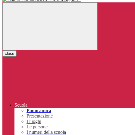
close
Scuola
Panoramica
Presentazione
I luoghi
Le persone
I numeri della scuola