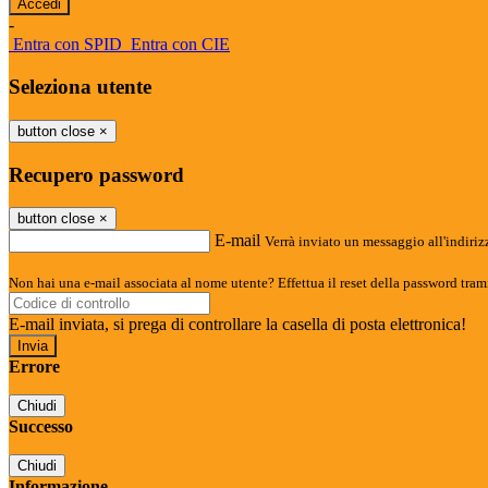
-
Entra con SPID
Entra con CIE
Seleziona utente
button close
×
Recupero password
button close
×
E-mail
Verrà inviato un messaggio all'indirizz
Non hai una e-mail associata al nome utente? Effettua il reset della password tram
E-mail inviata, si prega di controllare la casella di posta elettronica!
Errore
Chiudi
Successo
Chiudi
Informazione