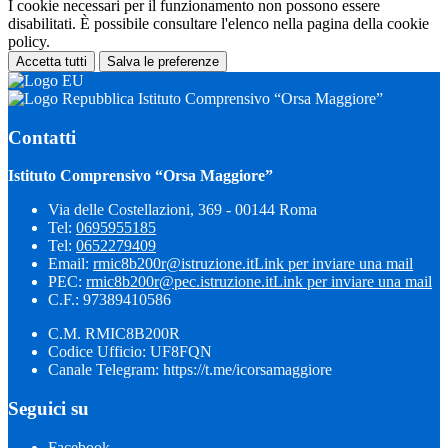
I cookie necessari per il funzionamento non possono essere
disabilitati. È possibile consultare l'elenco nella pagina della cookie
policy.
Accetta tutti
Salva le preferenze
Istituto Comprensivo “Orsa Maggiore”
Contatti
Istituto Comprensivo “Orsa Maggiore”
Via delle Costellazioni, 369 - 00144 Roma
Tel:
0695955185
Tel:
0652279409
Email:
rmic8b200r@istruzione.it
Link per inviare una mail
PEC:
rmic8b200r@pec.istruzione.it
Link per inviare una mail
C.F.: 97389410586
C.M. RMIC8B200R
Codice Ufficio: UF8FQN
Canale Telegram: https://t.me/icorsamaggiore
Seguici su
Facebook