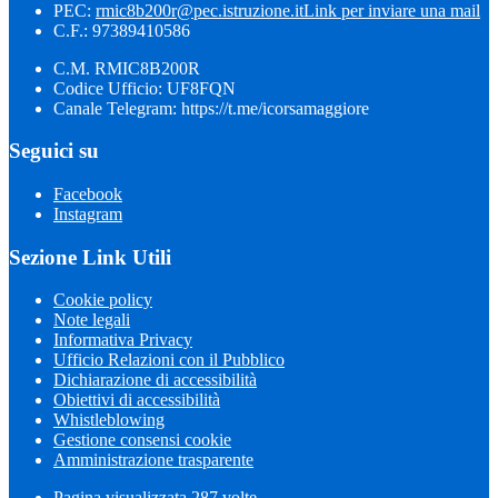
PEC:
rmic8b200r@pec.istruzione.it
Link per inviare una mail
C.F.: 97389410586
C.M. RMIC8B200R
Codice Ufficio: UF8FQN
Canale Telegram: https://t.me/icorsamaggiore
Seguici su
Facebook
Instagram
Sezione Link Utili
Cookie policy
Note legali
Informativa Privacy
Ufficio Relazioni con il Pubblico
Dichiarazione di accessibilità
Obiettivi di accessibilità
Whistleblowing
Gestione consensi cookie
Amministrazione trasparente
Pagina visualizzata
287
volte