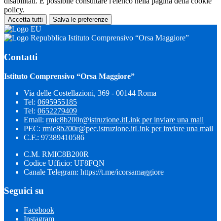
disabilitati. È possibile consultare l'elenco nella pagina della cookie
policy.
Accetta tutti
Salva le preferenze
Istituto Comprensivo “Orsa Maggiore”
Contatti
Istituto Comprensivo “Orsa Maggiore”
Via delle Costellazioni, 369 - 00144 Roma
Tel:
0695955185
Tel:
0652279409
Email:
rmic8b200r@istruzione.it
Link per inviare una mail
PEC:
rmic8b200r@pec.istruzione.it
Link per inviare una mail
C.F.: 97389410586
C.M. RMIC8B200R
Codice Ufficio: UF8FQN
Canale Telegram: https://t.me/icorsamaggiore
Seguici su
Facebook
Instagram