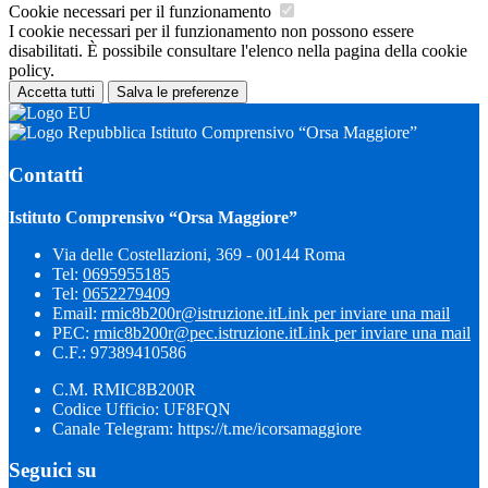
Cookie necessari per il funzionamento
I cookie necessari per il funzionamento non possono essere
disabilitati. È possibile consultare l'elenco nella pagina della cookie
policy.
Accetta tutti
Salva le preferenze
Istituto Comprensivo “Orsa Maggiore”
Contatti
Istituto Comprensivo “Orsa Maggiore”
Via delle Costellazioni, 369 - 00144 Roma
Tel:
0695955185
Tel:
0652279409
Email:
rmic8b200r@istruzione.it
Link per inviare una mail
PEC:
rmic8b200r@pec.istruzione.it
Link per inviare una mail
C.F.: 97389410586
C.M. RMIC8B200R
Codice Ufficio: UF8FQN
Canale Telegram: https://t.me/icorsamaggiore
Seguici su