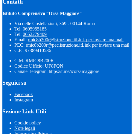
Contatti
Istituto Comprensivo “Orsa Maggiore”
Via delle Costellazioni, 369 - 00144 Roma
Tel:
0695955185
Tel:
0652279409
Email:
rmic8b200r@istruzione.it
Link per inviare una mail
PEC:
rmic8b200r@pec.istruzione.it
Link per inviare una mail
C.F.: 97389410586
C.M. RMIC8B200R
Codice Ufficio: UF8FQN
Canale Telegram: https://t.me/icorsamaggiore
Seguici su
Facebook
Instagram
Sezione Link Utili
Cookie policy
Note legali
Informativa Privacy