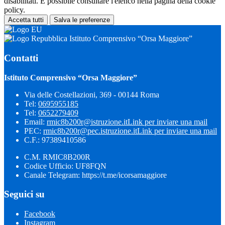
disabilitati. È possibile consultare l'elenco nella pagina della cookie
policy.
Accetta tutti
Salva le preferenze
Istituto Comprensivo “Orsa Maggiore”
Contatti
Istituto Comprensivo “Orsa Maggiore”
Via delle Costellazioni, 369 - 00144 Roma
Tel:
0695955185
Tel:
0652279409
Email:
rmic8b200r@istruzione.it
Link per inviare una mail
PEC:
rmic8b200r@pec.istruzione.it
Link per inviare una mail
C.F.: 97389410586
C.M. RMIC8B200R
Codice Ufficio: UF8FQN
Canale Telegram: https://t.me/icorsamaggiore
Seguici su
Facebook
Instagram