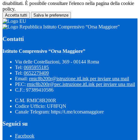
disabilitati. È possibile consultare l'elenco nella pagina della cookie
policy.
Accetta tutti
Salva le preferenze
Istituto Comprensivo “Orsa Maggiore”
Contatti
Istituto Comprensivo “Orsa Maggiore”
Via delle Costellazioni, 369 - 00144 Roma
Tel:
0695955185
Tel:
0652279409
Email:
rmic8b200r@istruzione.it
Link per inviare una mail
PEC:
rmic8b200r@pec.istruzione.it
Link per inviare una mail
C.F.: 97389410586
C.M. RMIC8B200R
Codice Ufficio: UF8FQN
Canale Telegram: https://t.me/icorsamaggiore
Seguici su
Facebook