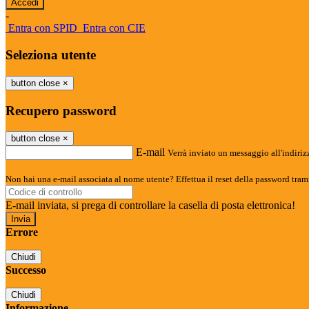
-
Entra con SPID
Entra con CIE
Seleziona utente
button close
×
Recupero password
button close
×
E-mail
Verrà inviato un messaggio all'indirizz
Non hai una e-mail associata al nome utente? Effettua il reset della password tram
E-mail inviata, si prega di controllare la casella di posta elettronica!
Errore
Chiudi
Successo
Chiudi
Informazione