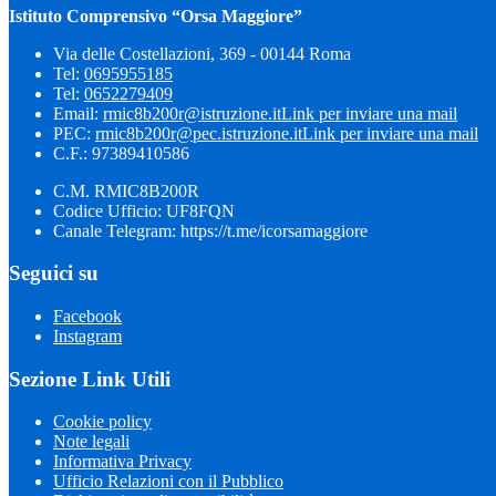
Istituto Comprensivo “Orsa Maggiore”
Via delle Costellazioni, 369 - 00144 Roma
Tel:
0695955185
Tel:
0652279409
Email:
rmic8b200r@istruzione.it
Link per inviare una mail
PEC:
rmic8b200r@pec.istruzione.it
Link per inviare una mail
C.F.: 97389410586
C.M. RMIC8B200R
Codice Ufficio: UF8FQN
Canale Telegram: https://t.me/icorsamaggiore
Seguici su
Facebook
Instagram
Sezione Link Utili
Cookie policy
Note legali
Informativa Privacy
Ufficio Relazioni con il Pubblico