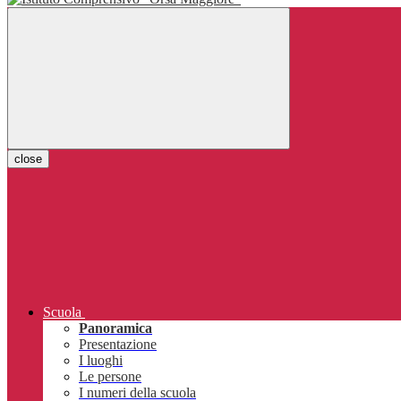
close
Scuola
Panoramica
Presentazione
I luoghi
Le persone
I numeri della scuola