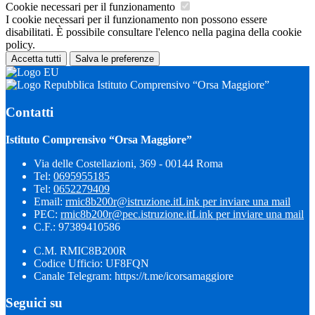
Cookie necessari per il funzionamento
I cookie necessari per il funzionamento non possono essere
disabilitati. È possibile consultare l'elenco nella pagina della cookie
policy.
Accetta tutti
Salva le preferenze
Istituto Comprensivo “Orsa Maggiore”
Contatti
Istituto Comprensivo “Orsa Maggiore”
Via delle Costellazioni, 369 - 00144 Roma
Tel:
0695955185
Tel:
0652279409
Email:
rmic8b200r@istruzione.it
Link per inviare una mail
PEC:
rmic8b200r@pec.istruzione.it
Link per inviare una mail
C.F.: 97389410586
C.M. RMIC8B200R
Codice Ufficio: UF8FQN
Canale Telegram: https://t.me/icorsamaggiore
Seguici su