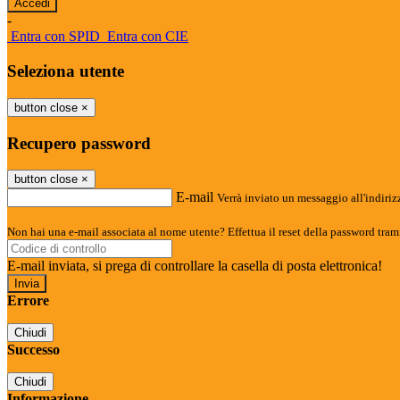
-
Entra con SPID
Entra con CIE
Seleziona utente
button close
×
Recupero password
button close
×
E-mail
Verrà inviato un messaggio all'indirizz
Non hai una e-mail associata al nome utente? Effettua il reset della password tram
E-mail inviata, si prega di controllare la casella di posta elettronica!
Errore
Chiudi
Successo
Chiudi
Informazione