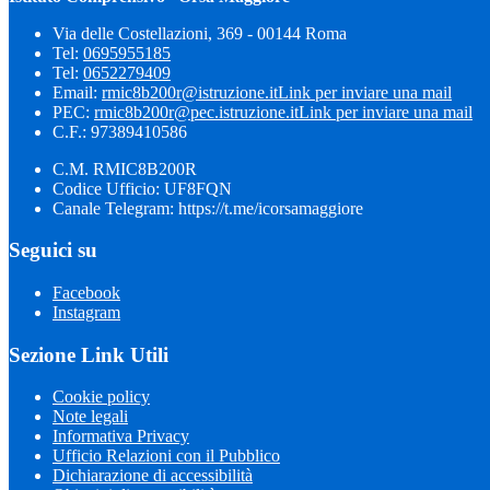
Via delle Costellazioni, 369 - 00144 Roma
Tel:
0695955185
Tel:
0652279409
Email:
rmic8b200r@istruzione.it
Link per inviare una mail
PEC:
rmic8b200r@pec.istruzione.it
Link per inviare una mail
C.F.: 97389410586
C.M. RMIC8B200R
Codice Ufficio: UF8FQN
Canale Telegram: https://t.me/icorsamaggiore
Seguici su
Facebook
Instagram
Sezione Link Utili
Cookie policy
Note legali
Informativa Privacy
Ufficio Relazioni con il Pubblico
Dichiarazione di accessibilità