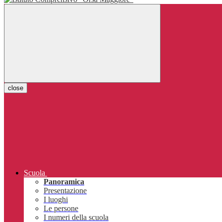
close
Scuola
Panoramica
Presentazione
I luoghi
Le persone
I numeri della scuola