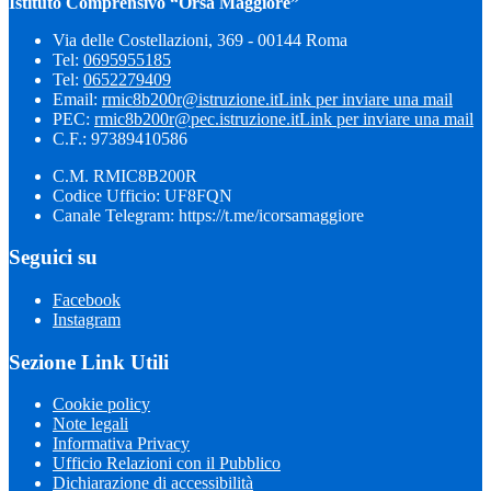
Istituto Comprensivo “Orsa Maggiore”
Via delle Costellazioni, 369 - 00144 Roma
Tel:
0695955185
Tel:
0652279409
Email:
rmic8b200r@istruzione.it
Link per inviare una mail
PEC:
rmic8b200r@pec.istruzione.it
Link per inviare una mail
C.F.: 97389410586
C.M. RMIC8B200R
Codice Ufficio: UF8FQN
Canale Telegram: https://t.me/icorsamaggiore
Seguici su
Facebook
Instagram
Sezione Link Utili
Cookie policy
Note legali
Informativa Privacy
Ufficio Relazioni con il Pubblico
Dichiarazione di accessibilità