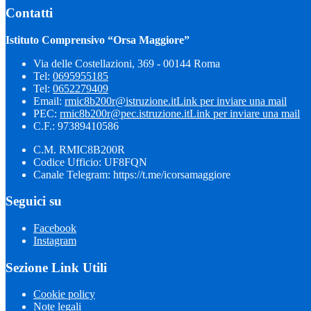
Contatti
Istituto Comprensivo “Orsa Maggiore”
Via delle Costellazioni, 369 - 00144 Roma
Tel:
0695955185
Tel:
0652279409
Email:
rmic8b200r@istruzione.it
Link per inviare una mail
PEC:
rmic8b200r@pec.istruzione.it
Link per inviare una mail
C.F.: 97389410586
C.M. RMIC8B200R
Codice Ufficio: UF8FQN
Canale Telegram: https://t.me/icorsamaggiore
Seguici su
Facebook
Instagram
Sezione Link Utili
Cookie policy
Note legali