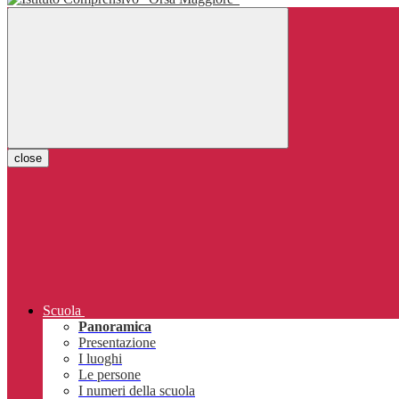
close
Scuola
Panoramica
Presentazione
I luoghi
Le persone
I numeri della scuola