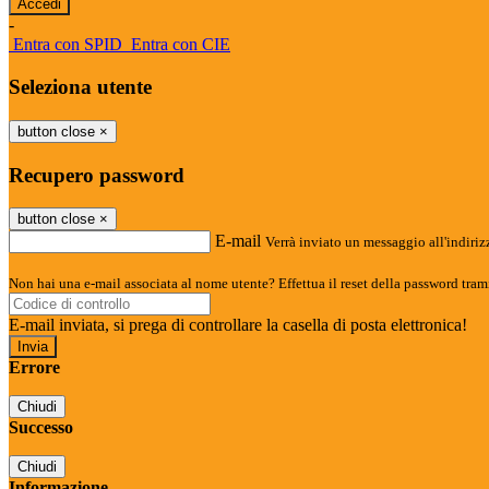
-
Entra con SPID
Entra con CIE
Seleziona utente
button close
×
Recupero password
button close
×
E-mail
Verrà inviato un messaggio all'indirizz
Non hai una e-mail associata al nome utente? Effettua il reset della password tram
E-mail inviata, si prega di controllare la casella di posta elettronica!
Errore
Chiudi
Successo
Chiudi
Informazione