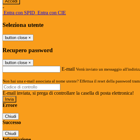
-
Entra con SPID
Entra con CIE
Seleziona utente
button close
×
Recupero password
button close
×
E-mail
Verrà inviato un messaggio all'indirizz
Non hai una e-mail associata al nome utente? Effettua il reset della password tram
E-mail inviata, si prega di controllare la casella di posta elettronica!
Errore
Chiudi
Successo
Chiudi
Informazione