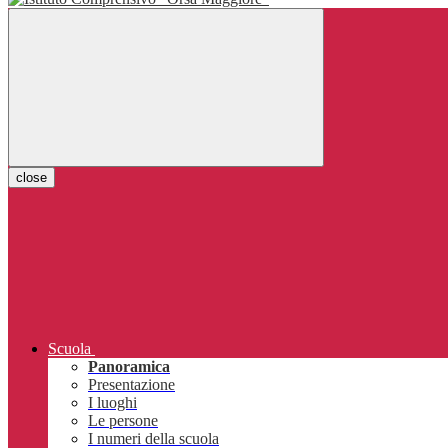
close
Scuola
Panoramica
Presentazione
I luoghi
Le persone
I numeri della scuola