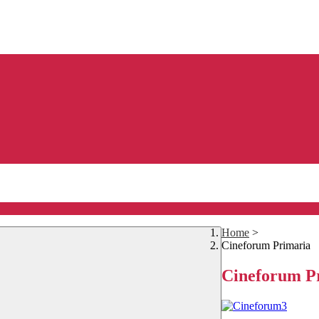
Home
>
Cineforum Primaria
Cineforum P