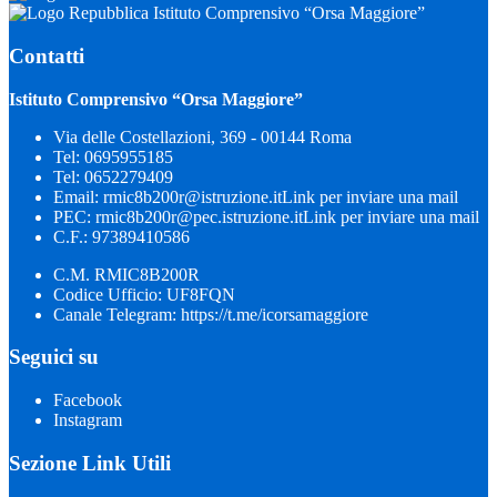
Istituto Comprensivo “Orsa Maggiore”
Contatti
Istituto Comprensivo “Orsa Maggiore”
Via delle Costellazioni, 369 - 00144 Roma
Tel:
0695955185
Tel:
0652279409
Email:
rmic8b200r@istruzione.it
Link per inviare una mail
PEC:
rmic8b200r@pec.istruzione.it
Link per inviare una mail
C.F.: 97389410586
C.M. RMIC8B200R
Codice Ufficio: UF8FQN
Canale Telegram: https://t.me/icorsamaggiore
Seguici su
Facebook
Instagram
Sezione Link Utili