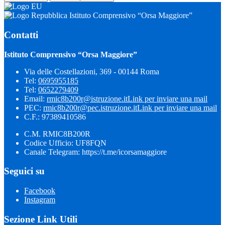
Istituto Comprensivo “Orsa Maggiore”
Contatti
Istituto Comprensivo “Orsa Maggiore”
Via delle Costellazioni, 369 - 00144 Roma
Tel:
0695955185
Tel:
0652279409
Email:
rmic8b200r@istruzione.it
Link per inviare una mail
PEC:
rmic8b200r@pec.istruzione.it
Link per inviare una mail
C.F.: 97389410586
C.M. RMIC8B200R
Codice Ufficio: UF8FQN
Canale Telegram: https://t.me/icorsamaggiore
Seguici su
Facebook
Instagram
Sezione Link Utili