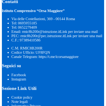
Contatti
Istituto Comprensivo “Orsa Maggiore”
Via delle Costellazioni, 369 - 00144 Roma
Tel:
0695955185
Tel:
0652279409
Email:
rmic8b200r@istruzione.it
Link per inviare una mail
PEC:
rmic8b200r@pec.istruzione.it
Link per inviare una mail
C.F.: 97389410586
C.M. RMIC8B200R
Codice Ufficio: UF8FQN
Canale Telegram: https://t.me/icorsamaggiore
Seguici su
Facebook
Instagram
Sezione Link Utili
Cookie policy
Note legali
Informativa Privacy