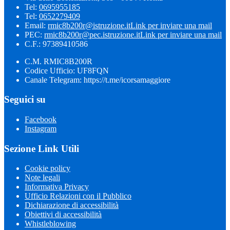
Tel:
0695955185
Tel:
0652279409
Email:
rmic8b200r@istruzione.it
Link per inviare una mail
PEC:
rmic8b200r@pec.istruzione.it
Link per inviare una mail
C.F.: 97389410586
C.M. RMIC8B200R
Codice Ufficio: UF8FQN
Canale Telegram: https://t.me/icorsamaggiore
Seguici su
Facebook
Instagram
Sezione Link Utili
Cookie policy
Note legali
Informativa Privacy
Ufficio Relazioni con il Pubblico
Dichiarazione di accessibilità
Obiettivi di accessibilità
Whistleblowing