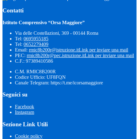
Contatti
Istituto Comprensivo “Orsa Maggiore”
Via delle Costellazioni, 369 - 00144 Roma
Tel:
0695955185
Tel:
0652279409
Email:
rmic8b200r@istruzione.it
Link per inviare una mail
PEC:
rmic8b200r@pec.istruzione.it
Link per inviare una mail
C.F.: 97389410586
C.M. RMIC8B200R
Codice Ufficio: UF8FQN
Canale Telegram: https://t.me/icorsamaggiore
Seguici su
Facebook
Instagram
Sezione Link Utili
Cookie policy