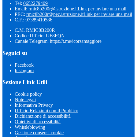
Tel:
0652279409
Email:
rmic8b200r@istruzione.it
Link per inviare una mail
PEC:
rmic8b200r@pec.istruzione.it
Link per inviare una mail
C.F.: 97389410586
C.M. RMIC8B200R
Codice Ufficio: UF8FQN
Canale Telegram: https://t.me/icorsamaggiore
Seguici su
Facebook
Instagram
Sezione Link Utili
Cookie policy
Note legali
Informativa Privacy
Ufficio Relazioni con il Pubblico
Dichiarazione di accessibilità
Obiettivi di accessibilità
Whistleblowing
Gestione consensi cookie