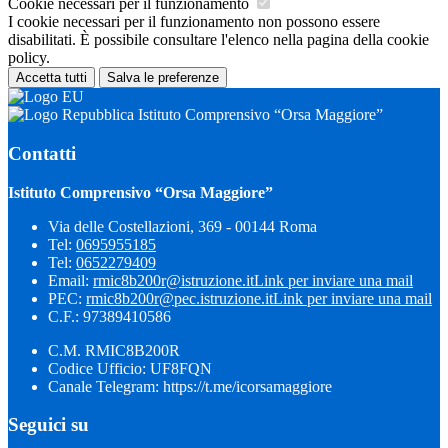
Cookie necessari per il funzionamento
I cookie necessari per il funzionamento non possono essere
disabilitati. È possibile consultare l'elenco nella pagina della cookie
policy.
Accetta tutti
Salva le preferenze
Istituto Comprensivo “Orsa Maggiore”
Contatti
Istituto Comprensivo “Orsa Maggiore”
Via delle Costellazioni, 369 - 00144 Roma
Tel:
0695955185
Tel:
0652279409
Email:
rmic8b200r@istruzione.it
Link per inviare una mail
PEC:
rmic8b200r@pec.istruzione.it
Link per inviare una mail
C.F.: 97389410586
C.M. RMIC8B200R
Codice Ufficio: UF8FQN
Canale Telegram: https://t.me/icorsamaggiore
Seguici su