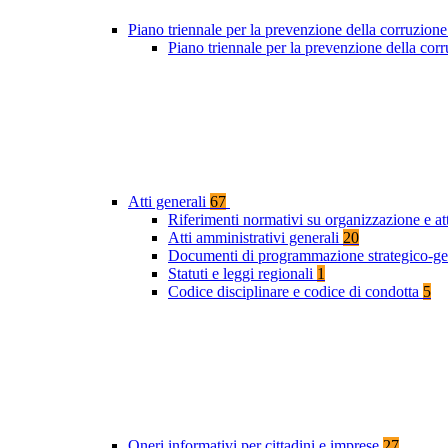
Piano triennale per la prevenzione della corruzione
Piano triennale per la prevenzione della co
Atti generali
67
Riferimenti normativi su organizzazione e at
Atti amministrativi generali
20
Documenti di programmazione strategico-ge
Statuti e leggi regionali
1
Codice disciplinare e codice di condotta
5
Oneri informativi per cittadini e imprese
27