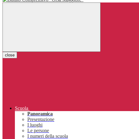
close
Scuola
Panoramica
Presentazione
I luoghi
Le persone
I numeri della scuola