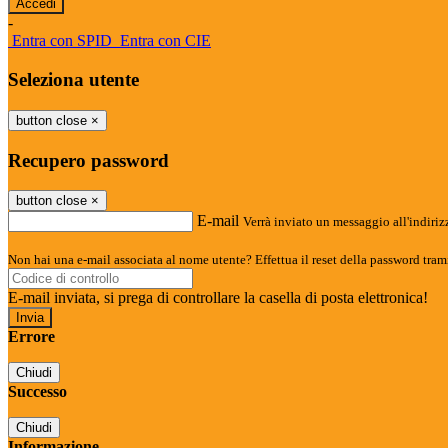
-
Entra con SPID
Entra con CIE
Seleziona utente
button close
×
Recupero password
button close
×
E-mail
Verrà inviato un messaggio all'indirizz
Non hai una e-mail associata al nome utente? Effettua il reset della password tram
E-mail inviata, si prega di controllare la casella di posta elettronica!
Errore
Chiudi
Successo
Chiudi
Informazione