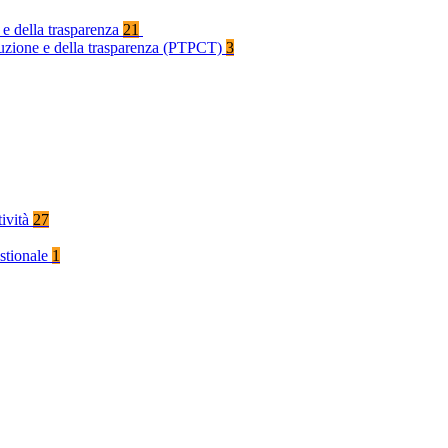
 e della trasparenza
21
rruzione e della trasparenza (PTPCT)
3
tività
27
stionale
1