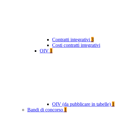
Contratti integrativi
3
Costi contratti integrativi
OIV
1
OIV (da pubblicare in tabelle)
1
Bandi di concorso
1