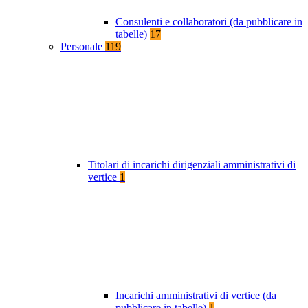
Consulenti e collaboratori (da pubblicare in
tabelle)
17
Personale
119
Titolari di incarichi dirigenziali amministrativi di
vertice
1
Incarichi amministrativi di vertice (da
pubblicare in tabelle)
1