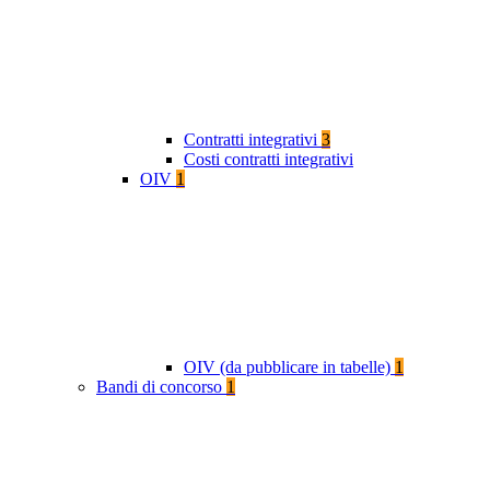
Contratti integrativi
3
Costi contratti integrativi
OIV
1
OIV (da pubblicare in tabelle)
1
Bandi di concorso
1