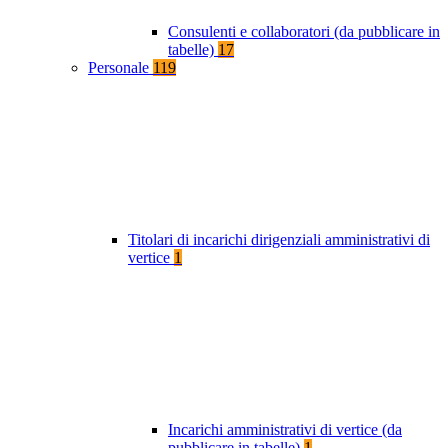
Consulenti e collaboratori (da pubblicare in
tabelle)
17
Personale
119
Titolari di incarichi dirigenziali amministrativi di
vertice
1
Incarichi amministrativi di vertice (da
pubblicare in tabelle)
1