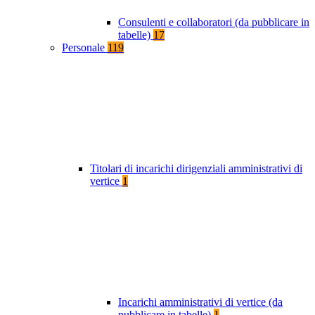
Consulenti e collaboratori (da pubblicare in
tabelle)
17
Personale
119
Titolari di incarichi dirigenziali amministrativi di
vertice
1
Incarichi amministrativi di vertice (da
pubblicare in tabelle)
1