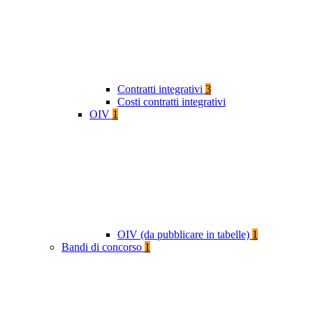
Contratti integrativi
3
Costi contratti integrativi
OIV
1
OIV (da pubblicare in tabelle)
1
Bandi di concorso
1