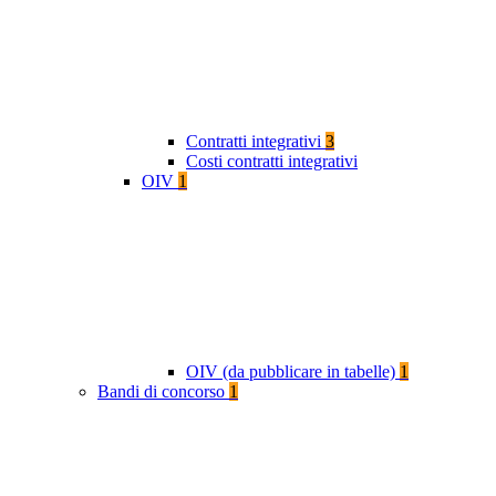
Contratti integrativi
3
Costi contratti integrativi
OIV
1
OIV (da pubblicare in tabelle)
1
Bandi di concorso
1