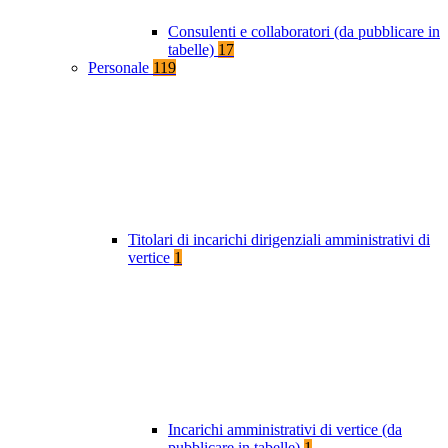
Consulenti e collaboratori (da pubblicare in
tabelle)
17
Personale
119
Titolari di incarichi dirigenziali amministrativi di
vertice
1
Incarichi amministrativi di vertice (da
pubblicare in tabelle)
1