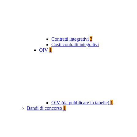
Contratti integrativi
3
Costi contratti integrativi
OIV
1
OIV (da pubblicare in tabelle)
1
Bandi di concorso
1