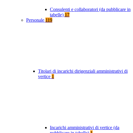
Consulenti e collaboratori (da pubblicare in
tabelle)
17
Personale
119
Titolari di incarichi dirigenziali amministrativi di
vertice
1
Incarichi amministrativi di vertice (da
pubblicare in tabelle)
1