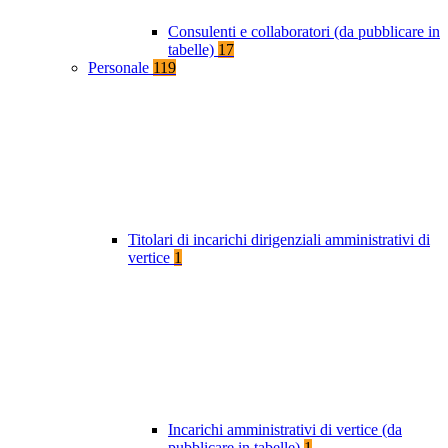
Consulenti e collaboratori (da pubblicare in
tabelle)
17
Personale
119
Titolari di incarichi dirigenziali amministrativi di
vertice
1
Incarichi amministrativi di vertice (da
pubblicare in tabelle)
1