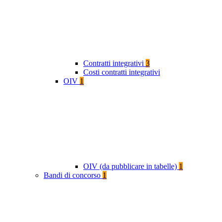
Contratti integrativi
3
Costi contratti integrativi
OIV
1
OIV (da pubblicare in tabelle)
1
Bandi di concorso
1