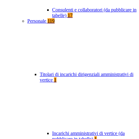
Consulenti e collaboratori (da pubblicare in
tabelle)
17
Personale
119
Titolari di incarichi dirigenziali amministrativi di
vertice
1
Incarichi amministrativi di vertice (da
pubblicare in tabelle)
1