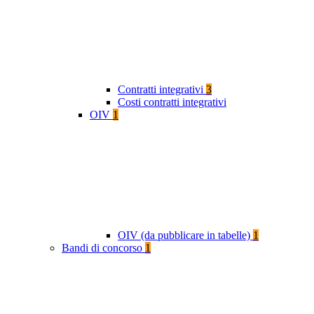
Contratti integrativi
3
Costi contratti integrativi
OIV
1
OIV (da pubblicare in tabelle)
1
Bandi di concorso
1