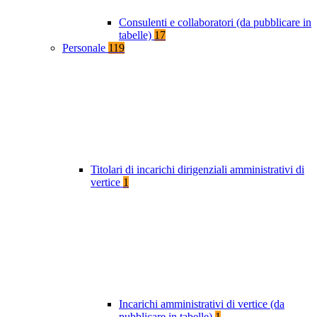
Consulenti e collaboratori (da pubblicare in
tabelle)
17
Personale
119
Titolari di incarichi dirigenziali amministrativi di
vertice
1
Incarichi amministrativi di vertice (da
pubblicare in tabelle)
1