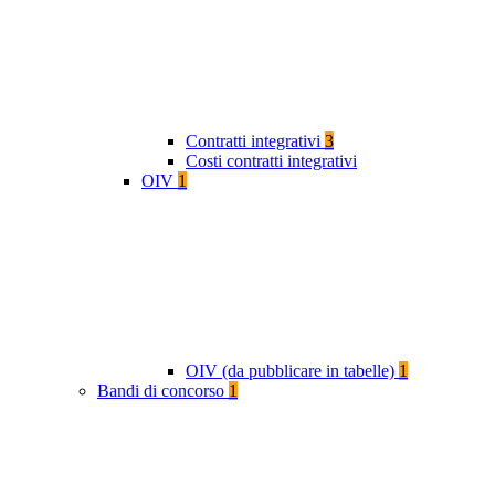
Contratti integrativi
3
Costi contratti integrativi
OIV
1
OIV (da pubblicare in tabelle)
1
Bandi di concorso
1