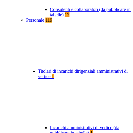
Consulenti e collaboratori (da pubblicare in
tabelle)
17
Personale
119
Titolari di incarichi dirigenziali amministrativi di
vertice
1
Incarichi amministrativi di vertice (da
pubblicare in tabelle)
1