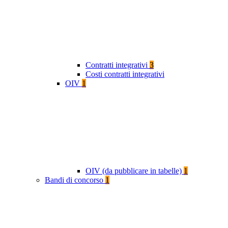
Contratti integrativi
3
Costi contratti integrativi
OIV
1
OIV (da pubblicare in tabelle)
1
Bandi di concorso
1