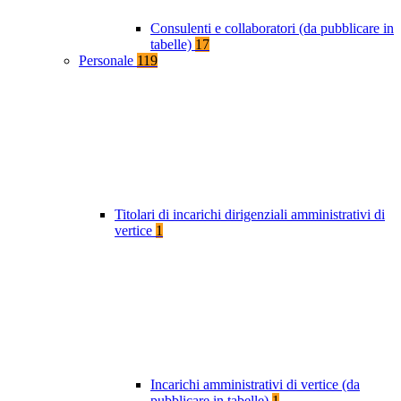
Consulenti e collaboratori (da pubblicare in
tabelle)
17
Personale
119
Titolari di incarichi dirigenziali amministrativi di
vertice
1
Incarichi amministrativi di vertice (da
pubblicare in tabelle)
1