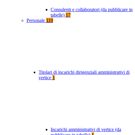
Consulenti e collaboratori (da pubblicare in
tabelle)
17
Personale
119
Titolari di incarichi dirigenziali amministrativi di
vertice
1
Incarichi amministrativi di vertice (da
pubblicare in tabelle)
1