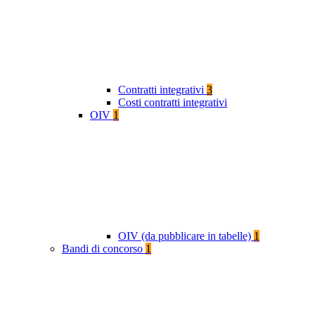
Contratti integrativi
3
Costi contratti integrativi
OIV
1
OIV (da pubblicare in tabelle)
1
Bandi di concorso
1