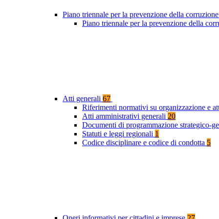
Piano triennale per la prevenzione della corruzione
Piano triennale per la prevenzione della co
Atti generali
67
Riferimenti normativi su organizzazione e at
Atti amministrativi generali
20
Documenti di programmazione strategico-ge
Statuti e leggi regionali
1
Codice disciplinare e codice di condotta
5
Oneri informativi per cittadini e imprese
27