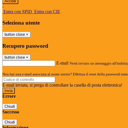
-
Entra con SPID
Entra con CIE
Seleziona utente
button close
×
Recupero password
button close
×
E-mail
Verrà inviato un messaggio all'indirizz
Non hai una e-mail associata al nome utente? Effettua il reset della password tram
E-mail inviata, si prega di controllare la casella di posta elettronica!
Errore
Chiudi
Successo
Chiudi
Informazione