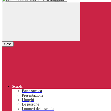
close
Scuola
Panoramica
Presentazione
I luoghi
Le persone
I numeri della scuola