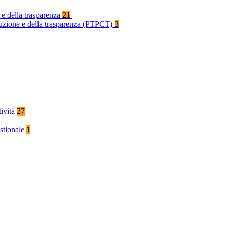
 e della trasparenza
21
rruzione e della trasparenza (PTPCT)
3
tività
27
stionale
1