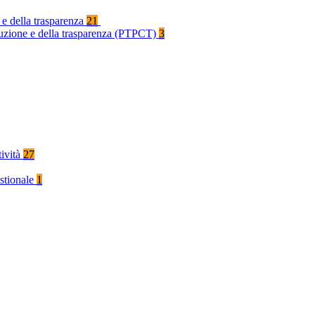
 e della trasparenza
21
rruzione e della trasparenza (PTPCT)
3
tività
27
stionale
1