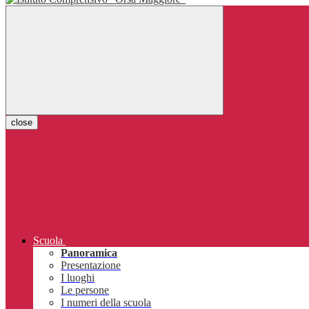
close
Scuola
Panoramica
Presentazione
I luoghi
Le persone
I numeri della scuola