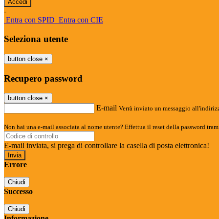
-
Entra con SPID
Entra con CIE
Seleziona utente
button close
×
Recupero password
button close
×
E-mail
Verrà inviato un messaggio all'indirizz
Non hai una e-mail associata al nome utente? Effettua il reset della password tram
E-mail inviata, si prega di controllare la casella di posta elettronica!
Errore
Chiudi
Successo
Chiudi
Informazione