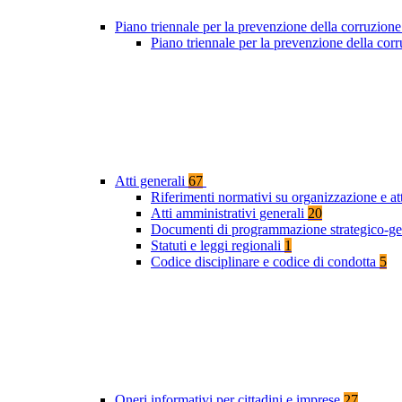
Piano triennale per la prevenzione della corruzione
Piano triennale per la prevenzione della co
Atti generali
67
Riferimenti normativi su organizzazione e at
Atti amministrativi generali
20
Documenti di programmazione strategico-ge
Statuti e leggi regionali
1
Codice disciplinare e codice di condotta
5
Oneri informativi per cittadini e imprese
27