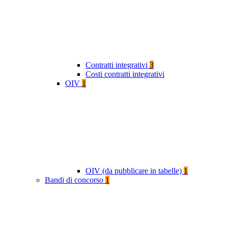
Contratti integrativi
3
Costi contratti integrativi
OIV
1
OIV (da pubblicare in tabelle)
1
Bandi di concorso
1