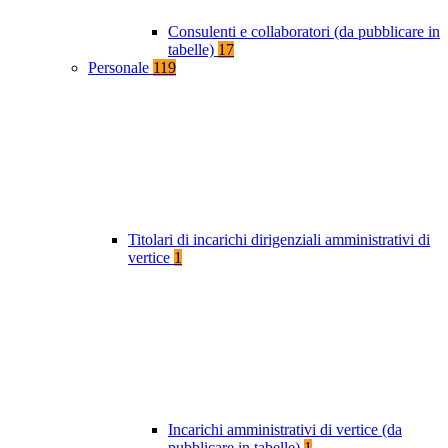
Consulenti e collaboratori (da pubblicare in
tabelle)
17
Personale
119
Titolari di incarichi dirigenziali amministrativi di
vertice
1
Incarichi amministrativi di vertice (da
pubblicare in tabelle)
1